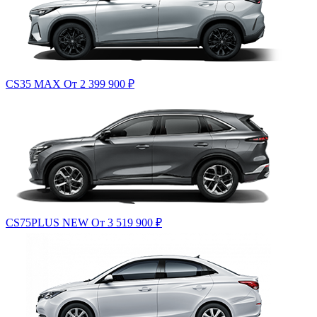
CS35 MAX
От 2 399 900
₽
CS75PLUS NEW
От 3 519 900
₽