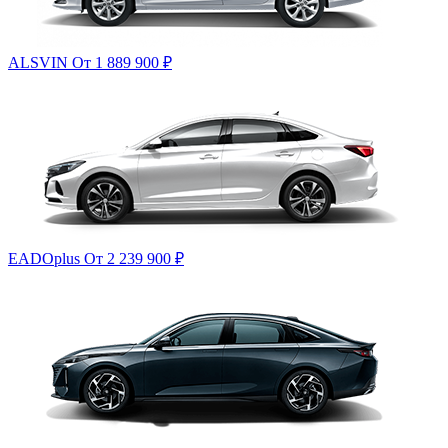
ALSVIN
От 1 889 900
₽
EADOplus
От 2 239 900
₽