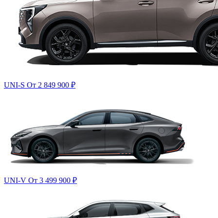
UNI-S
От 2 849 900
₽
UNI-V
От 3 499 900
₽