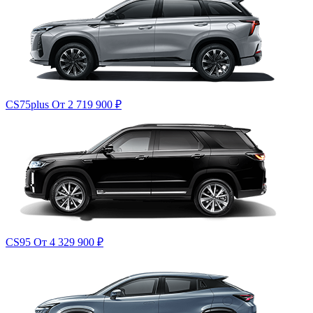
CS75plus
От 2 719 900
₽
CS95
От 4 329 900
₽