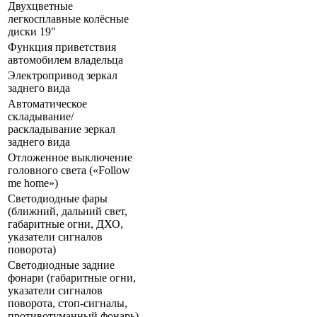
Двухцветные
легкосплавные колёсные
диски 19"
Функция приветствия
автомобилем владельца
Электропривод зеркал
заднего вида
Автоматическое
складывание/
раскладывание зеркал
заднего вида
Отложенное выключение
головного света («Follow
me home»)
Светодиодные фары
(ближний, дальний свет,
габаритные огни, ДХО,
указатели сигналов
поворота)
Светодиодные задние
фонари (габаритные огни,
указатели сигналов
поворота, стоп-сигналы,
противотуманный фонарь)