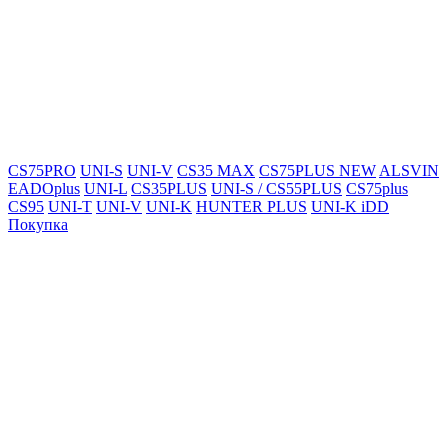
CS75PRO
UNI-S
UNI-V
CS35 MAX
CS75PLUS NEW
ALSVIN
EADOplus
UNI-L
CS35PLUS
UNI-S / CS55PLUS
CS75plus
CS95
UNI-T
UNI-V
UNI-K
HUNTER PLUS
UNI-K iDD
Покупка