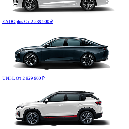
EADOplus
От 2 239 900
₽
UNI-L
От 2 929 900
₽