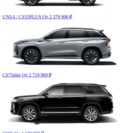
UNI-S / CS55PLUS
От 2 379 900
₽
CS75plus
От 2 719 900
₽