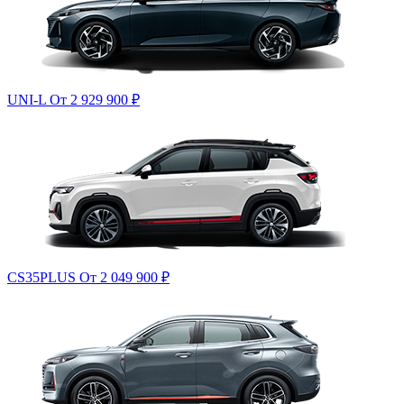
UNI-L
От 2 929 900
₽
CS35PLUS
От 2 049 900
₽