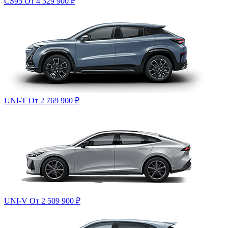
CS95
От 4 329 900
₽
UNI-T
От 2 769 900
₽
UNI-V
От 2 509 900
₽