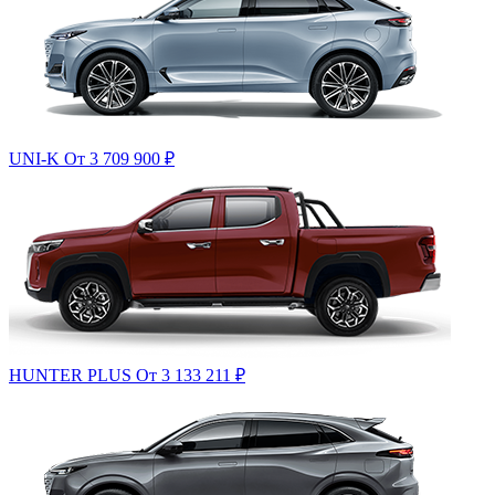
UNI-K
От 3 709 900
₽
HUNTER PLUS
От 3 133 211
₽