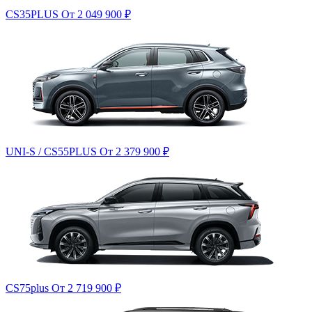
CS35PLUS
От 2 049 900
₽
UNI-S / CS55PLUS
От 2 379 900
₽
CS75plus
От 2 719 900
₽