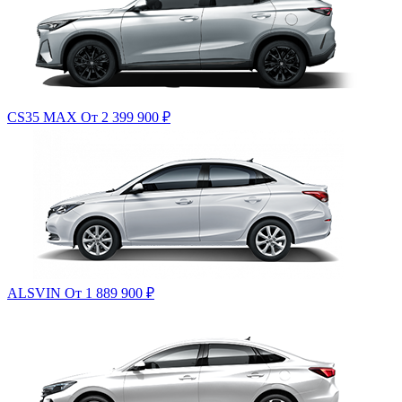
CS35 MAX
От 2 399 900
₽
ALSVIN
От 1 889 900
₽