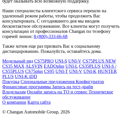
будет оказывать всю возможную поддержку.
Наши специалисты клиентского сервиса перешли на
удаленный режим работы, чтобы продолжить Вас
консультировать. С сегодняшнего дня мы вводим
бесконтактное обслуживание. Все клиенты могут получить
консультации от профессионалов Changan по телефону
горячей линии:
8-(800)-333-66-68
Также хотим еще раз призвать Вас к социальному
дистанцированию. Пожалуйста, оставайтесь дома.
Модельный ряд
CS75PRO
UNI-S
UNI-V
CS75PLUS NEW
CS35 MAX
ALSVIN
EADOplus
UNI-L
CS35PLUS
UNI-S /
CS55PLUS
CS75plus
CS95
UNI-T
UNI-V
UNI-K
HUNTER
PLUS
UNI-K iDD
Покупка
Специальные предложения
Конфигуратор
Финансовые программы
Запись на тест-драйв
Владельцам
Онлайн запись на ТО и сервис
Техническое
обслуживание
О компании
Карта сайта
© Changan Automobile Group, 2026