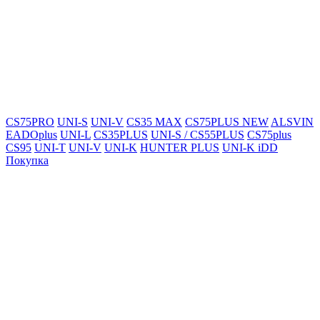
CS75PRO
UNI-S
UNI-V
CS35 MAX
CS75PLUS NEW
ALSVIN
EADOplus
UNI-L
CS35PLUS
UNI-S / CS55PLUS
CS75plus
CS95
UNI-T
UNI-V
UNI-K
HUNTER PLUS
UNI-K iDD
Покупка