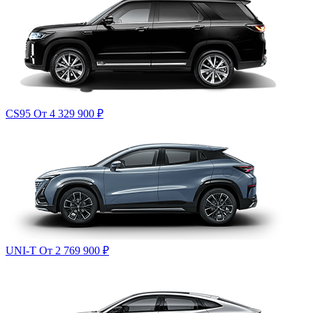
CS95
От 4 329 900
₽
UNI-T
От 2 769 900
₽