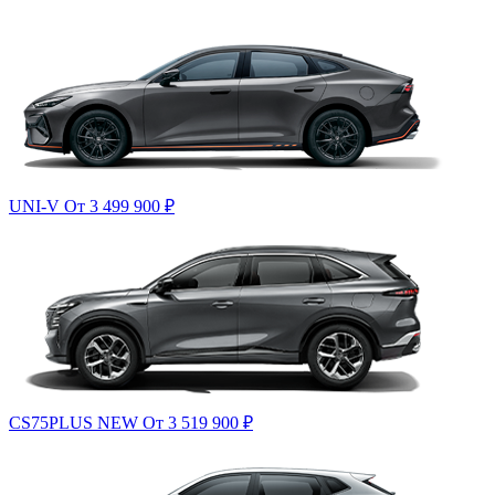
UNI-V
От 3 499 900
₽
CS75PLUS NEW
От 3 519 900
₽