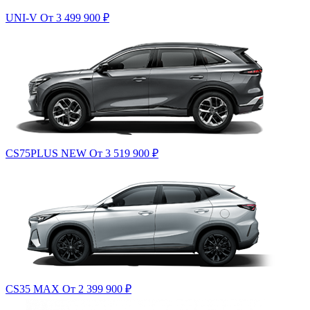
UNI-V
От 3 499 900
₽
CS75PLUS NEW
От 3 519 900
₽
CS35 MAX
От 2 399 900
₽