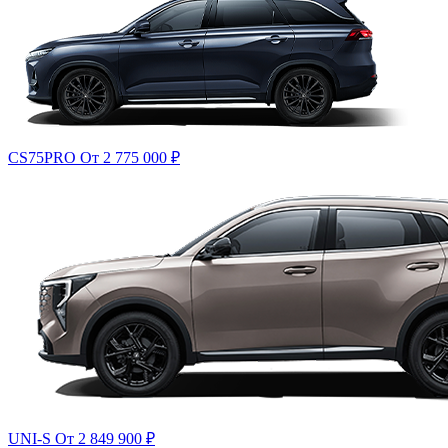
CS75PRO
От 2 775 000
₽
UNI-S
От 2 849 900
₽