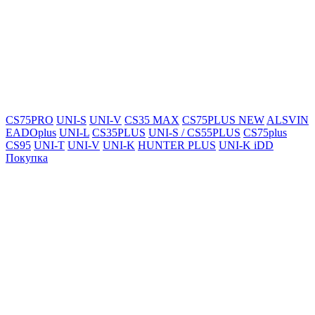
CS75PRO
UNI-S
UNI-V
CS35 MAX
CS75PLUS NEW
ALSVIN
EADOplus
UNI-L
CS35PLUS
UNI-S / CS55PLUS
CS75plus
CS95
UNI-T
UNI-V
UNI-K
HUNTER PLUS
UNI-K iDD
Покупка