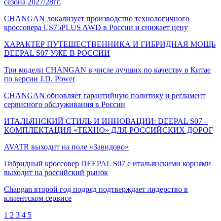
сезона 2027/28гг.
CHANGAN локализует производство технологичного
кроссовера CS75PLUS AWD в России и снижает цену
ХАРАКТЕР ПУТЕШЕСТВЕННИКА И ГИБРИДНАЯ МОЩЬ
DEEPAL S07 УЖЕ В РОССИИ
Три модели CHANGAN в числе лучших по качеству в Китае
по версии J.D. Power
CHANGAN обновляет гарантийную политику и регламент
сервисного обслуживания в России
ИТАЛЬЯНСКИЙ СТИЛЬ И ИННОВАЦИИ: DEEPAL S07 –
КОМПЛЕКТАЦИЯ «ТЕХНО» ДЛЯ РОССИЙСКИХ ДОРОГ
AVATR выходит на поле «Завидово»
Гибридный кроссовер DEEPAL S07 с итальянскими корнями
выходит на российский рынок
Changan второй год подряд подтверждает лидерство в
клиентском сервисе
1
2
3
4
5