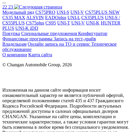
...
22
23
Модельный ряд
CS75PRO
UNI-S
UNI-V
CS75PLUS NEW
CS35 MAX
ALSVIN
EADOplus
UNI-L
CS35PLUS
UNI-S /
CS55PLUS
CS75plus
CS95
UNI-T
UNI-V
UNI-K
HUNTER
PLUS
UNI-K iDD
Покупка
Специальные предложения
Конфигуратор
Финансовые программы
Запись на тест-драйв
Владельцам
Онлайн запись на ТО и сервис
Техническое
обслуживание
О компании
Карта сайта
© Changan Automobile Group, 2026
Изложенная на данном сайте информация носит
ознакомительный характер не является публичной офертой,
определяемой положениями статей 435 и 437 Гражданского
Кодекса Российской Федерации. Подробности актуальных
предложений доступны в салонах официальных дилеров
CHANGAN. Указанные на сайте цены, комплектации и
технические характеристики, а также условия гарантии могут
быть изменены в любое время без специального уведомления.