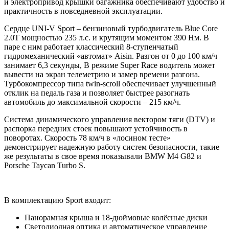
и электропривод крышки багажника обеспечивают удобство и
практичность в повседневной эксплуатации.
Сердце UNI-V Sport – бензиновый турбодвигатель Blue Core
2.0T мощностью 235 л.с. и крутящим моментом 390 Нм. В
паре с ним работает классический 8-ступенчатый
гидромеханический «автомат» Aisin. Разгон от 0 до 100 км/ч
занимает 6,3 секунды, В режиме Super Race водитель может
вывести на экран телеметрию и замер времени разгона.
Турбокомпрессор типа twin-scroll обеспечивает улучшенный
отклик на педаль газа и позволяет быстрее разогнать
автомобиль до максимальной скорости – 215 км/ч.
Система динамического управления вектором тяги (DTV) и
распорка передних стоек повышают устойчивость в
поворотах. Скорость 78 км/ч в «лосином тесте»
демонстрирует надежную работу систем безопасности, такие
же результаты в свое время показывали BMW M4 G82 и
Porsche Taycan Turbo S.
В комплектацию Sport входит:
Панорамная крыша и 18-дюймовые колёсные диски
Светодиодная оптика и автоматическое управление