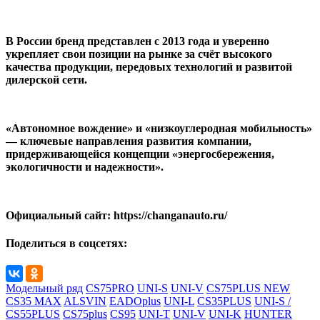
В России бренд представлен с 2013 года и уверенно
укрепляет свои позиции на рынке за счёт высокого
качества продукции, передовых технологий и развитой
дилерской сети.
«Автономное вождение» и «низкоуглеродная мобильность»
— ключевые направления развития компании,
придерживающейся концепции «энергосбережения,
экологичности и надежности».
Официальный сайт: https://changanauto.ru/
Поделиться в соцсетях:
Модельный ряд
CS75PRO
UNI-S
UNI-V
CS75PLUS NEW
CS35 MAX
ALSVIN
EADOplus
UNI-L
CS35PLUS
UNI-S /
CS55PLUS
CS75plus
CS95
UNI-T
UNI-V
UNI-K
HUNTER