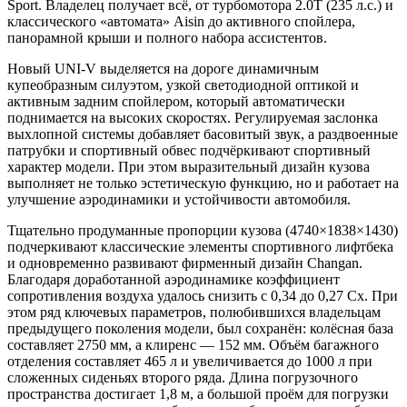
Sport. Владелец получает всё, от турбомотора 2.0T (235 л.с.) и
классического «автомата» Aisin до активного спойлера,
панорамной крыши и полного набора ассистентов.
Новый UNI-V выделяется на дороге динамичным
купеобразным силуэтом, узкой светодиодной оптикой и
активным задним спойлером, который автоматически
поднимается на высоких скоростях. Регулируемая заслонка
выхлопной системы добавляет басовитый звук, а раздвоенные
патрубки и спортивный обвес подчёркивают спортивный
характер модели. При этом выразительный дизайн кузова
выполняет не только эстетическую функцию, но и работает на
улучшение аэродинамики и устойчивости автомобиля.
Тщательно продуманные пропорции кузова (4740×1838×1430)
подчеркивают классические элементы спортивного лифтбека
и одновременно развивают фирменный дизайн Changan.
Благодаря доработанной аэродинамике коэффициент
сопротивления воздуха удалось снизить с 0,34 до 0,27 Cx. При
этом ряд ключевых параметров, полюбившихся владельцам
предыдущего поколения модели, был сохранён: колёсная база
составляет 2750 мм, а клиренс — 152 мм. Объём багажного
отделения составляет 465 л и увеличивается до 1000 л при
сложенных сиденьях второго ряда. Длина погрузочного
пространства достигает 1,8 м, а большой проём для погрузки