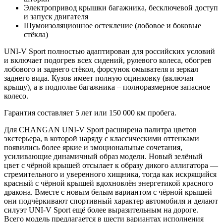
Электропривод крышки багажника, бесключевой доступ
и запуск двигателя
Шумоизоляционное остекление (лобовое и боковые
стёкла)
UNI-V Sport полностью адаптирован для российских условий
и включает подогрев всех сидений, рулевого колеса, обогрев
лобового и заднего стёкол, форсунок омывателя и зеркал
заднего вида. Кузов имеет полную оцинковку (включая
крышу), а в подполье багажника – полноразмерное запасное
колесо.
Гарантия составляет 5 лет или 150 000 км пробега.
Для CHANGAN UNI-V Sport расширена палитра цветов
экстерьера, в которой наряду с классическими оттенками
появились более яркие и эмоциональные сочетания,
усиливающие динамичный образ модели. Новый зелёный
цвет с чёрной крышей отсылает к образу дикого аллигатора —
стремительного и уверенного хищника, тогда как искрящийся
красный с чёрной крышей вдохновлён энергетикой красного
дракона. Вместе с новым белым вариантом с чёрной крышей
они подчёркивают спортивный характер автомобиля и делают
силуэт UNI-V Sport ещё более выразительным на дороге.
Всего модель предлагается в шести вариантах исполнения