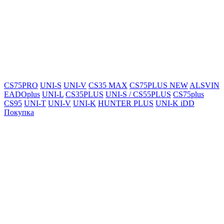
CS75PRO
UNI-S
UNI-V
CS35 MAX
CS75PLUS NEW
ALSVIN
EADOplus
UNI-L
CS35PLUS
UNI-S / CS55PLUS
CS75plus
CS95
UNI-T
UNI-V
UNI-K
HUNTER PLUS
UNI-K iDD
Покупка